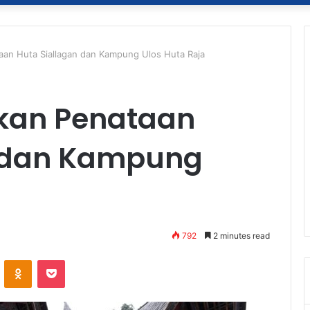
aan Huta Siallagan dan Kampung Ulos Huta Raja
kan Penataan
n dan Kampung
792
2 minutes read
ontakte
Odnoklassniki
Pocket