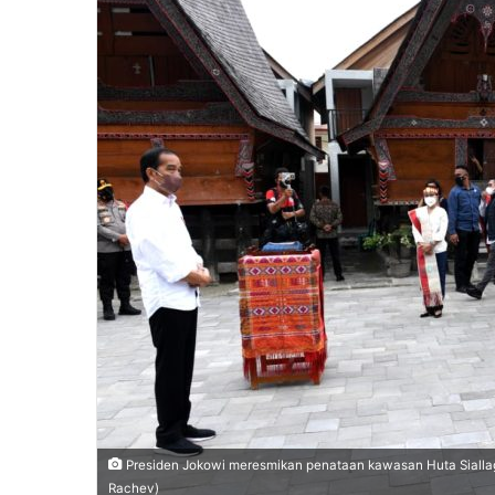
n
e
m
a
i
l
Presiden Jokowi meresmikan penataan kawasan Huta Siallaga
Rachev)