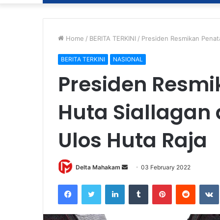
Home
/
BERITA TERKINI
/
Presiden Resmikan Penat
BERITA TERKINI
NASIONAL
Presiden Resmi
Huta Siallaga
Ulos Huta Raja
Delta Mahakam
S
03 February 2022
e
Facebook
Twitter
LinkedIn
Tumblr
Pinterest
Reddit
VK
n
d
a