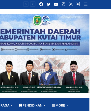
Facebook
Twitter
YouTube
Instagram
RSS
Random
Sidebar
Bangun DPRD yang Responsif, Jimmi Tekankan Peran Strategis Tenaga Ahli dalam Penyusunan Kebijakan
Article
HRAGA
PENDIDIKAN
MORE