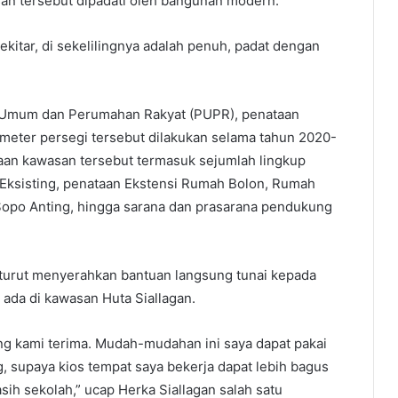
an tersebut dipadati oleh bangunan modern.
sekitar, di sekelilingnya adalah penuh, padat dengan
n Umum dan Perumahan Rakyat (PUPR), penataan
u meter persegi tersebut dilakukan selama tahun 2020-
aan kawasan tersebut termasuk sejumlah lingkup
n Eksisting, penataan Ekstensi Rumah Bolon, Rumah
 Sopo Anting, hingga sarana dan prasarana pendukung
turut menyerahkan bantuan langsung tunai kepada
ada di kawasan Huta Siallagan.
ng kami terima. Mudah-mudahan ini saya dapat pakai
supaya kios tempat saya bekerja dapat lebih bagus
ih sekolah,” ucap Herka Siallagan salah satu