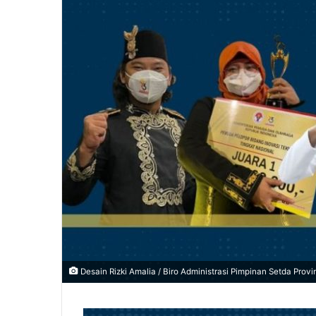
m
a
i
l
Desain Rizki Amalia / Biro Administrasi Pimpinan Setda Provi