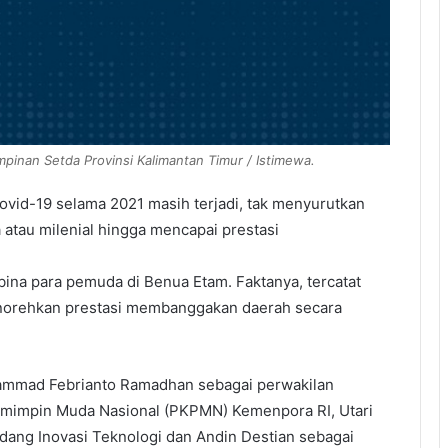
impinan Setda Provinsi Kalimantan Timur / Istimewa.
vid-19 selama 2021 masih terjadi, tak menyurutkan
atau milenial hingga mencapai prestasi
bina para pemuda di Benua Etam. Faktanya, tercatat
orehkan prestasi membanggakan daerah secara
ammad Febrianto Ramadhan sebagai perwakilan
emimpin Muda Nasional (PKPMN) Kemenpora RI, Utari
idang Inovasi Teknologi dan Andin Destian sebagai