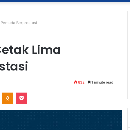
a Pemuda Berprestasi
Cetak Lima
stasi
832
1 minute read
ontakte
Odnoklassniki
Pocket