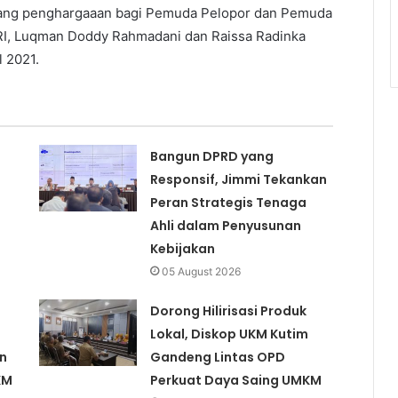
ajang penghargaaan bagi Pemuda Pelopor dan Pemuda
RI, Luqman Doddy Rahmadani dan Raissa Radinka
l 2021.
Bangun DPRD yang
Responsif, Jimmi Tekankan
Peran Strategis Tenaga
Ahli dalam Penyusunan
Kebijakan
05 August 2026
Dorong Hilirisasi Produk
Lokal, Diskop UKM Kutim
n
Gandeng Lintas OPD
KM
Perkuat Daya Saing UMKM