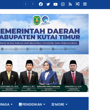
Facebook
Twitter
YouTube
Instagram
RSS
Random
Sidebar
Bangun DPRD yang Responsif, Jimmi Tekankan Peran Strategis Tenaga Ahli dalam Penyusunan Kebijakan
Article
HRAGA
PENDIDIKAN
MORE