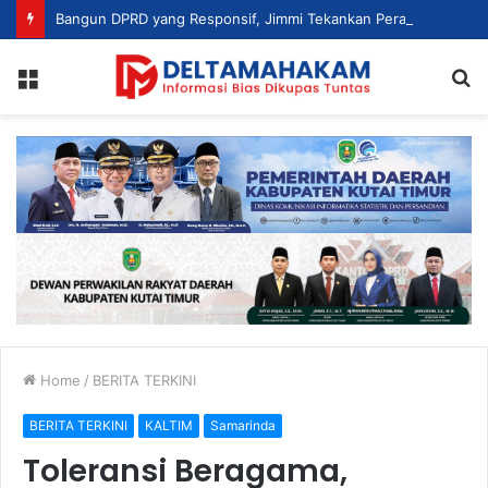
Bangun DPRD yang Responsif, Jimmi Tekankan Peran Strategis Tenaga Ahli dalam Penyusunan Kebijakan
Menu
S
fo
Home
/
BERITA TERKINI
BERITA TERKINI
KALTIM
Samarinda
Toleransi Beragama,