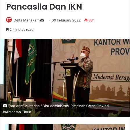
Pancasila Dan IKN
Delta Mahakam
S
09 February 2022
831
e
2 minutes read
n
d
a
n
e
m
a
i
l
Foto Arief Murtadha / Biro Administrasi Pimpinan Setda Provinsi
kalimantan Timur.