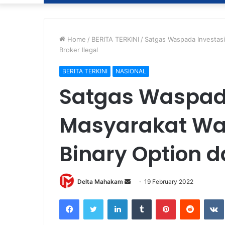
Home
/
BERITA TERKINI
/
Satgas Waspada Investas
Broker Ilegal
BERITA TERKINI
NASIONAL
Satgas Waspada
Masyarakat Wa
Binary Option d
Delta Mahakam
S
19 February 2022
e
Facebook
Twitter
LinkedIn
Tumblr
Pinterest
Reddit
VK
n
d