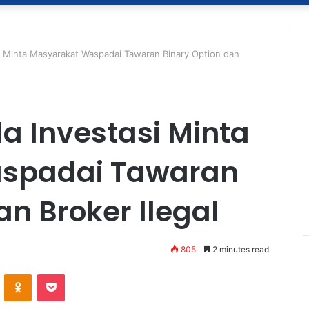
i Minta Masyarakat Waspadai Tawaran Binary Option dan
 Investasi Minta
spadai Tawaran
an Broker Ilegal
805
2 minutes read
ontakte
Odnoklassniki
Pocket