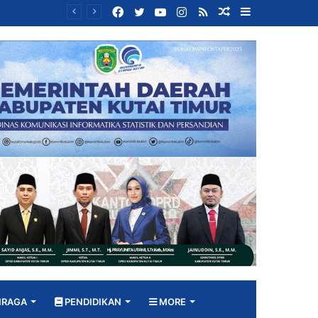
Facebook
Twitter
YouTube
Instagram
RSS
Random
Sidebar
Bangun DPRD yang Responsif, Jimmi Tekankan Peran Strategis Tenaga Ahli dalam Penyusunan Kebijakan
Article
HRAGA
PENDIDIKAN
MORE