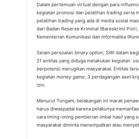
Dalam pertemuan virtual dengan para
influen
kegiatan promosi dan pelatihan
trading
serta 
pelatihan
trading
yang ada di media sosial ma
dari Badan Reserse Kriminal (Bareskrim) Polr
Kementerian Komunikasi dan Informatika (Komi
Selain persoalan
binary option¸
SWI dalam kegi
21 entitas yang diduga melakukan kegiatan us
berpotensi merugikan masyarakat. Entitas ters
kegiatan
money game
, 3 perdagangan aset kri
izin.
Menurut Tongam, belakangan ini marak penawa
harus diwaspadai karena pelakunya memanfaa
cara iming-iming pemberian imbal hasil yang sa
masyarakat diminta menempatkan atau menyet