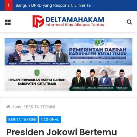
Bangun DPRD yang Responsif, Jimmi Tekankan Peran Strategis Tenaga Ahli dalam Penyusunan Kebijakan
Menu
S
fo
Home
/
BERITA TERKINI
BERITA TERKINI
NASIONAL
Presiden Jokowi Bertemu