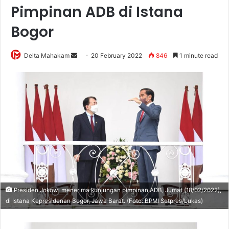
Pimpinan ADB di Istana
Bogor
Delta Mahakam
S
20 February 2022
846
1 minute read
e
n
d
a
n
e
m
a
i
l
Presiden Jokowi menerima kunjungan pimpinan ADB, Jumat (18/02/2022),
di Istana Kepresidenan Bogor, Jawa Barat. (Foto: BPMI Setpres/Lukas)