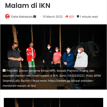
Malam di IKN
Delta Mahakam
S
15 March 2022
825
1 minute read
e
n
d
a
n
e
m
a
i
Presiden Jokowi bersama Ketua MPR, Seskab Pramono Anung, dan
l
sejumlah menteri menikmati malam di IKN, Senin (14/03/2022). (Foto: BPMI
Setpres/Laily Rachev) Read more: https://setkab.go.id/saat-presiden-
menikmati-malam-di-ikn/