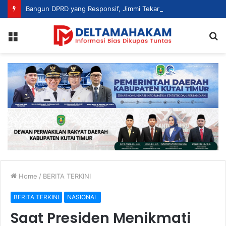
Bangun DPRD yang Responsif, Jimmi Tekankan Peran Strategis Tenaga Ahli dalam Penyusunan Kebijakan
Menu
S
fo
Home
/
BERITA TERKINI
BERITA TERKINI
NASIONAL
Saat Presiden Menikmati