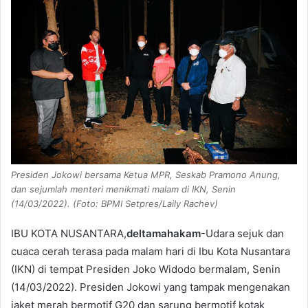
Presiden Jokowi bersama Ketua MPR, Seskab Pramono Anung,
dan sejumlah menteri menikmati malam di IKN, Senin
(14/03/2022). (Foto: BPMI Setpres/Laily Rachev)
IBU KOTA NUSANTARA,
deltamahakam
-Udara sejuk dan
cuaca cerah terasa pada malam hari di Ibu Kota Nusantara
(IKN) di tempat Presiden Joko Widodo bermalam, Senin
(14/03/2022). Presiden Jokowi yang tampak mengenakan
jaket merah bermotif G20 dan sarung bermotif kotak