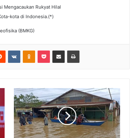
si Mengacaukan Rukyat Hilal
ota-kota di Indonesia.(*)
eofisika (BMKG)
Reddit
VKontakte
Odnoklassniki
Pocket
Share via Email
Print