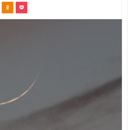
ontakte
Odnoklassniki
Pocket