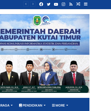
Facebook
Twitter
YouTube
Instagram
RSS
Random
Sidebar
Bangun DPRD yang Responsif, Jimmi Tekankan Peran Strategis Tenaga Ahli dalam Penyusunan Kebijakan
Article
HRAGA
PENDIDIKAN
MORE