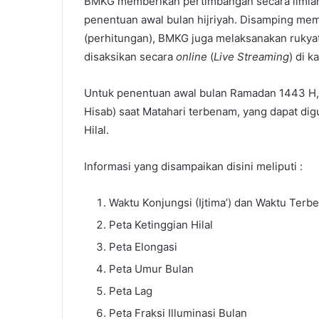
BMKG memberikan pertimbangan secara ilmia
penentuan awal bulan hijriyah. Disamping memb
(perhitungan), BMKG juga melaksanakan rukyat (
disaksikan secara
online
(
Live Streaming
) di k
Untuk penentuan awal bulan Ramadan 1443 H, 
Hisab) saat Matahari terbenam, yang dapat di
Hilal.
Informasi yang disampaikan disini meliputi :
Waktu Konjungsi (Ijtima’) dan Waktu Terb
Peta Ketinggian Hilal
Peta Elongasi
Peta Umur Bulan
Peta Lag
Peta Fraksi Illuminasi Bulan