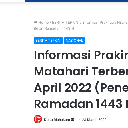
Home
/
BERITA TERKINI
/
Informasi Prakiraan Hilal
Bulan Ramadan 1443 H)
BERITA TERKINI
NASIONAL
Informasi Praki
Matahari Terbe
April 2022 (Pen
Ramadan 1443 
Delta Mahakam
S
23 March 2022
e