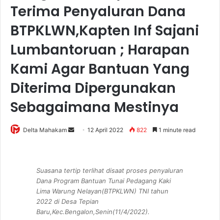
Terima Penyaluran Dana
BTPKLWN,Kapten Inf Sajani
Lumbantoruan ; Harapan
Kami Agar Bantuan Yang
Diterima Dipergunakan
Sebagaimana Mestinya
Delta Mahakam
S
12 April 2022
822
1 minute read
e
n
d
Suasana tertip terlihat disaat proses penyaluran
a
Dana Program Bantuan Tunai Pedagang Kaki
n
Lima Warung Nelayan(BTPKLWN) TNI tahun
e
2022 di Desa Tepian
Baru,Kec.Bengalon,Senin(11/4/2022).
m