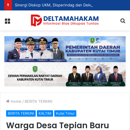
Sinergi Diskop UKM, Disperindag dan Dekranasda, Perajin Tenun Kutim Disiapkan Jadi UMKM Berdaya Saing
Menu
S
fo
Home
/
BERITA TERKINI
BERITA TERKINI
KALTIM
Kutai Timur
Warga Desa Tepian Baru