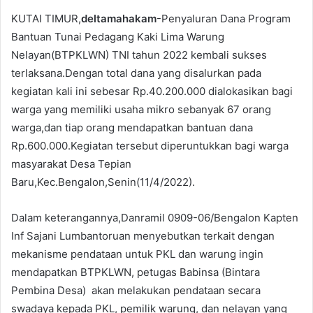
a
KUTAI TIMUR,
deltamahakam
-Penyaluran Dana Program
i
Bantuan Tunai Pedagang Kaki Lima Warung
l
Nelayan(BTPKLWN) TNI tahun 2022 kembali sukses
terlaksana.Dengan total dana yang disalurkan pada
kegiatan kali ini sebesar Rp.40.200.000 dialokasikan bagi
warga yang memiliki usaha mikro sebanyak 67 orang
warga,dan tiap orang mendapatkan bantuan dana
Rp.600.000.Kegiatan tersebut diperuntukkan bagi warga
masyarakat Desa Tepian
Baru,Kec.Bengalon,Senin(11/4/2022).
Dalam keterangannya,Danramil 0909-06/Bengalon Kapten
Inf Sajani Lumbantoruan menyebutkan terkait dengan
mekanisme pendataan untuk PKL dan warung ingin
mendapatkan BTPKLWN, petugas Babinsa (Bintara
Pembina Desa) akan melakukan pendataan secara
swadaya kepada PKL, pemilik warung, dan nelayan yang