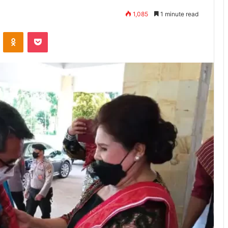
1,085
1 minute read
ontakte
Odnoklassniki
Pocket