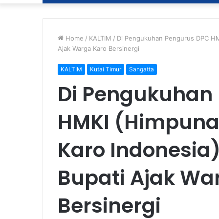
Home
/
KALTIM
/
Di Pengukuhan Pengurus DPC HMKI
Ajak Warga Karo Bersinergi
KALTIM
Kutai Timur
Sangatta
Di Pengukuhan
HMKI (Himpuna
Karo Indonesia)
Bupati Ajak Wa
Bersinergi