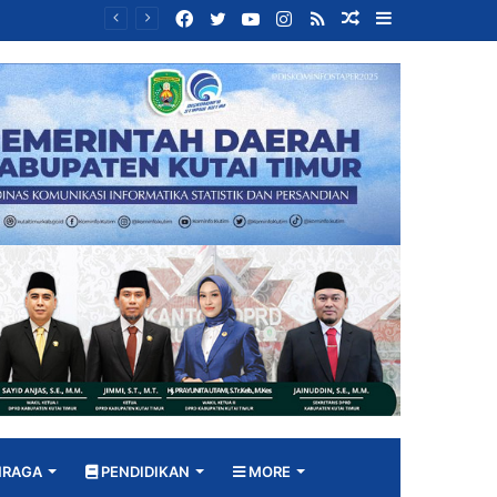
Facebook
Twitter
YouTube
Instagram
RSS
Random
Sidebar
Bangun DPRD yang Responsif, Jimmi Tekankan Peran Strategis Tenaga Ahli dalam Penyusunan Kebijakan
Article
HRAGA
PENDIDIKAN
MORE