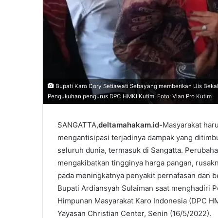
Bupati Karo Cory Setiawati Sebayang memberikan Uis Bekab
Pengukuhan pengurus DPC HMKI Kutim. Foto: Vian Pro Kutim
SANGATTA,
deltamahakam.id-
Masyarakat ha
mengantisipasi terjadinya dampak yang ditimb
seluruh dunia, termasuk di Sangatta. Perubah
mengakibatkan tingginya harga pangan, rusakn
pada meningkatnya penyakit pernafasan dan ben
Bupati Ardiansyah Sulaiman saat menghadir
Himpunan Masyarakat Karo Indonesia (DPC HMK
Yayasan Christian Center, Senin (16/5/2022).