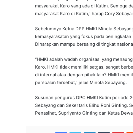
masyarakat Karo yang ada di Kutim. Semoga d
masyarakat Karo di Kutim,” harap Cory Sebaya
Sebelumnya Ketua DPP HMKI Minola Sebayang
kemasyarakatan yang fokus pada peningkatan k
Diharapkan mampu bersaing di tingkat nasiona
“HMKI adalah wadah organisasi yang menaungi
Karo. HMKI tidak memiliki satgas, sangat berb
di internal atau dengan pihak lain? HMKI mem
persoalan tersebut,” jelas Minola Sebayang.
Susunan pengurus DPC HMKI Kutim periode 202
Sebayang dan Sekertaris Elihu Roni Ginting.
Penasihat, Supriyanto Ginting dan Ketua Dewa
Facebook
Twitter
LinkedIn
Tumblr
Pinterest