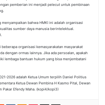
engan pemberian ini menjadi pelecut untuk pembinaan
ng.
 menyampaikan bahwa HMKI ini adalah organisasi
ualitas sumber daya manusia berintelektual.
l.
 beberapa organisasi kemasyarakatan masyarakat
eda dengan ormas lainnya. Jika ada persoalan, apakah
iliki lembaga bantuan hukum yang bisa menjembatani
1-2026 adalah Ketua Umum terpilih Daniel Politius
 Sementara Ketua Dewan Pembina H Kasmo Pital, Dewan
n Pakar Efendy Maha. (kopi4/kopi3)
Reddit
VKontakte
Odnoklassniki
Pocket
Share via Email
Print