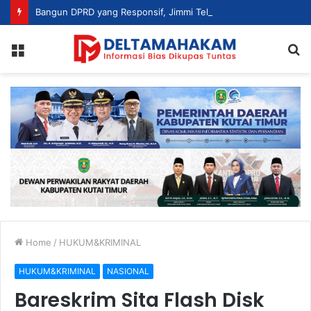
Bangun DPRD yang Responsif, Jimmi Tekankan Peran Strategis Tenaga Ahli dalam Penyusunan Kebijakan
Menu
S
fo
Home
/
HUKUM&KRIMINAL
HUKUM&KRIMINAL
NASIONAL
Bareskrim Sita Flash Disk