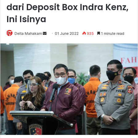
dari Deposit Box Indra Kenz,
Ini Isinya
Delta Mahakam
S
01 June 2022
935
1 minute read
e
n
d
a
n
e
m
a
i
l