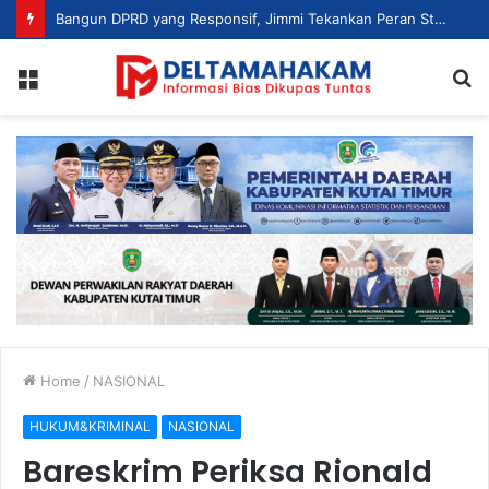
Bangun DPRD yang Responsif, Jimmi Tekankan Peran Strategis Tenaga Ahli dalam Penyusunan Kebijakan
Menu
S
fo
Home
/
NASIONAL
HUKUM&KRIMINAL
NASIONAL
Bareskrim Periksa Rionald