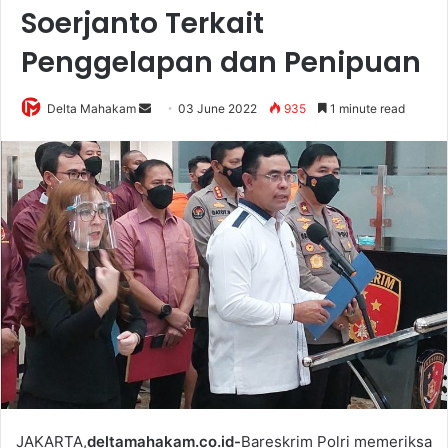
Soerjanto Terkait
Penggelapan dan Penipuan
Delta Mahakam
S
03 June 2022
935
1 minute read
e
n
d
a
n
e
m
a
i
l
JAKARTA,
deltamahakam.co.id-
Bareskrim Polri memeriksa