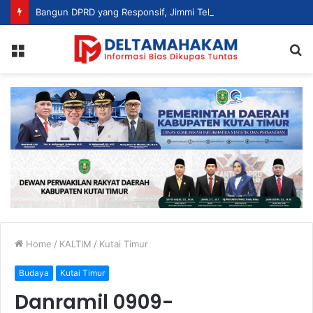
Bangun DPRD yang Responsif, Jimmi Tekankan Peran Strategis Tenaga Ahli dalam Penyusunan Kebijakan
Menu
S
fo
Home
/
KALTIM
/
Kutai Timur
Budaya
Kutai Timur
Danramil 0909-