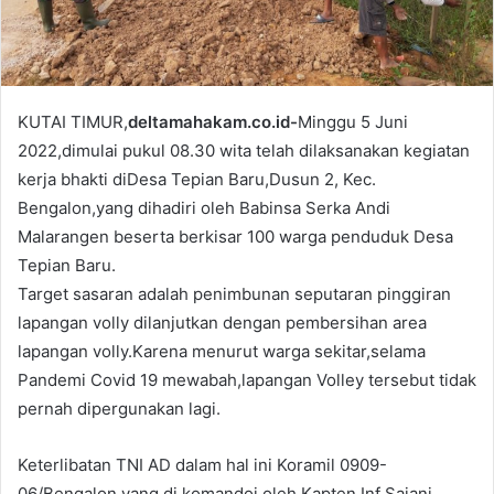
l
KUTAI TIMUR,
deltamahakam.co.id-
Minggu 5 Juni
2022,dimulai pukul 08.30 wita telah dilaksanakan kegiatan
kerja bhakti diDesa Tepian Baru,Dusun 2, Kec.
Bengalon,yang dihadiri oleh Babinsa Serka Andi
Malarangen beserta berkisar 100 warga penduduk Desa
Tepian Baru.
Target sasaran adalah penimbunan seputaran pinggiran
lapangan volly dilanjutkan dengan pembersihan area
lapangan volly.Karena menurut warga sekitar,selama
Pandemi Covid 19 mewabah,lapangan Volley tersebut tidak
pernah dipergunakan lagi.
Keterlibatan TNI AD dalam hal ini Koramil 0909-
06/Bengalon yang di komandoi oleh Kapten Inf Sajani