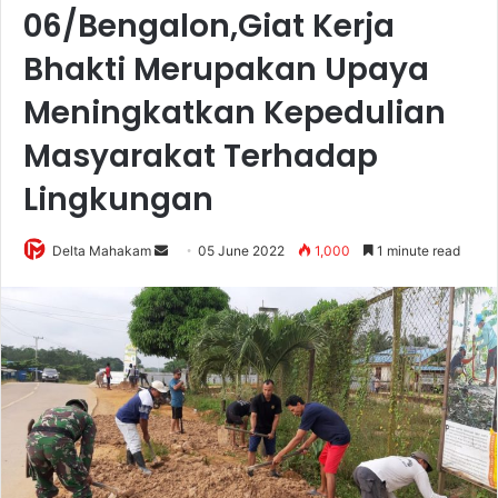
06/Bengalon,Giat Kerja
Bhakti Merupakan Upaya
Meningkatkan Kepedulian
Masyarakat Terhadap
Lingkungan
Delta Mahakam
S
05 June 2022
1,000
1 minute read
e
n
d
a
n
e
m
a
i