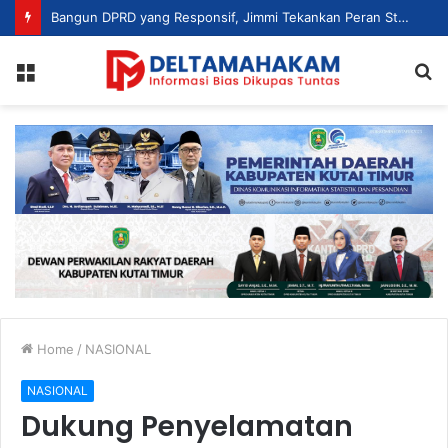
Bangun DPRD yang Responsif, Jimmi Tekankan Peran Strategis Tenaga Ahli dalam Penyusunan Kebijakan
Menu
S
fo
Home
/
NASIONAL
NASIONAL
Dukung Penyelamatan