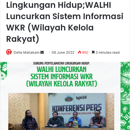
Lingkungan Hidup;WALHI
Luncurkan Sistem Informasi
WKR (Wilayah Kelola
Rakyat)
Delta Mahakam
S
06 June 2022
850
3 minutes read
e
n
d
a
n
e
m
a
i
l