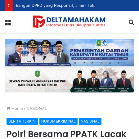
Bangun DPRD yang Responsif, Jimmi Tekankan Peran Strategis Tenaga Ahli dalam Penyusunan Kebijakan
Menu
S
fo
Home
/
NASIONAL
BERITA TERKINI
HUKUM&KRIMINAL
NASIONAL
Polri Bersama PPATK Lacak