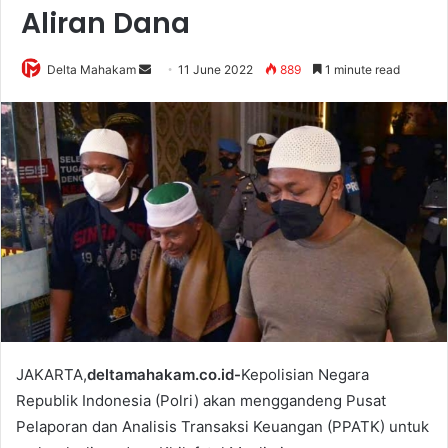
Aliran Dana
Delta Mahakam
S
11 June 2022
889
1 minute read
e
n
d
a
n
e
m
a
i
l
JAKARTA,
deltamahakam.co.id-
Kepolisian Negara
Republik Indonesia (Polri) akan menggandeng Pusat
Pelaporan dan Analisis Transaksi Keuangan (PPATK) untuk