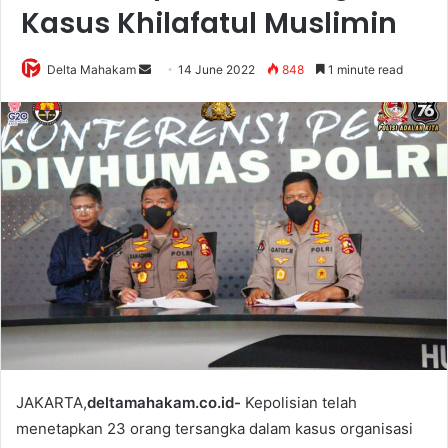
Kasus Khilafatul Muslimin
Delta Mahakam
S
14 June 2022
848
1 minute read
e
n
d
a
n
e
m
a
i
l
JAKARTA,
deltamahakam.co.id-
Kepolisian telah
menetapkan 23 orang tersangka dalam kasus organisasi