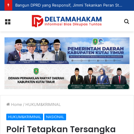
Bangun DPRD yang Responsif, Jimmi Tekankan Peran Strategis Tenaga Ahli dalam Penyusunan Kebijakan
Menu
S
fo
Home
/
HUKUM&KRIMINAL
HUKUM&KRIMINAL
NASIONAL
Polri Tetapkan Tersangka