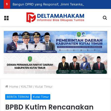
Bangun DPRD yang Responsif, Jimmi Tekankan Peran Strategis Tenaga Ahli dalam Penyusunan Kebijakan
Menu
S
fo
Home
/
KALTIM
/
Kutai Timur
BERITA TERKINI
Kutai Timur
BPBD Kutim Rencanakan