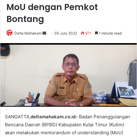
MoU dengan Pemkot
Bontang
Delta Mahakam
S
05 July 2022
971
1 minute read
e
n
d
a
n
e
m
a
i
l
SANGATTA,
deltamahakam.co.id-
Badan Penanggulangan
Bencana Daerah (BPBD) Kabupaten Kutai Timur (Kutim)
akan melakukan memorandum of understanding (MoU)