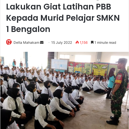
Lakukan Giat Latihan PBB
Kepada Murid Pelajar SMKN
1 Bengalon
Delta Mahakam
S
15 July 2022
1,156
1 minute read
e
n
d
a
n
e
m
a
i
l