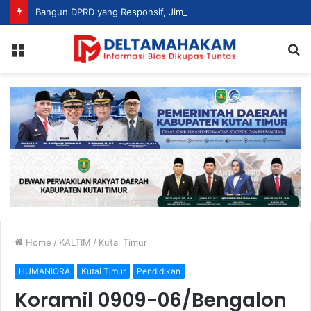
Bangun DPRD yang Responsif, Jimmi Tekankan Peran Strategis Tenaga Ahli dalam Penyusunan Kebijakan
Menu
S
fo
Home
/
KALTIM
/
Kutai Timur
HUMANIORA
Kutai Timur
Pendidikan
Koramil 0909-06/Bengalon