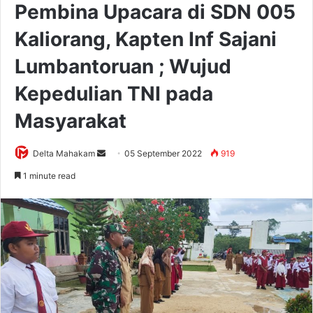
Pembina Upacara di SDN 005
Kaliorang, Kapten Inf Sajani
Lumbantoruan ; Wujud
Kepedulian TNI pada
Masyarakat
Delta Mahakam
S
05 September 2022
919
e
1 minute read
n
d
a
n
e
m
a
i