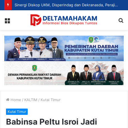
Dorong Hilirisasi Produk Lokal, Diskop UKM Kutim Gandeng Lintas OPD Perkuat Daya Saing UMKM
Menu
S
fo
Home
/
KALTIM
/
Kutai Timur
Kutai Timur
Babinsa Peltu Isroi Jadi