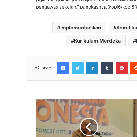
pengawas sekolah,” pungkasnya.(kopi6/kopi5/
Implementasikan
Kemdikb
Kurikulum Merdeka
Facebook
Twitter
LinkedIn
Tumblr
Pinterest
Share