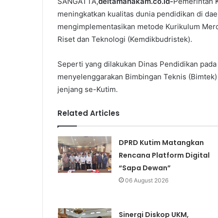
SANGATTA,
deltamahakam.co.id-
Pemerintah K
meningkatkan kualitas dunia pendidikan di dae
mengimplementasikan metode Kurikulum Merde
Riset dan Teknologi (Kemdikbudristek).
Seperti yang dilakukan Dinas Pendidikan pada
menyelenggarakan Bimbingan Teknis (Bimtek) 
jenjang se-Kutim.
Related Articles
DPRD Kutim Matangkan
Rencana Platform Digital
“Sapa Dewan”
06 August 2026
Sinergi Diskop UKM,