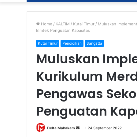
Home
/
KALTIM
/
Kutai Timur
/
Muluskan Implementa
Bimtek Penguatan Kapasitas
Kutai Timur
Pendidikan
Sangatta
Muluskan Impl
Kurikulum Merd
Pengawas Sekol
Penguatan Kap
Delta Mahakam
S
24 September 2022
e