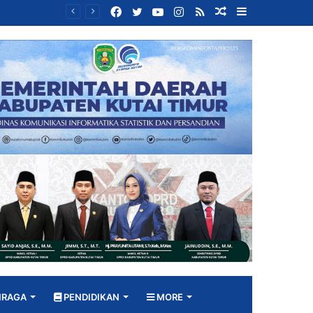
Facebook
Twitter
YouTube
Instagram
RSS
Random
Sidebar
Bangun DPRD yang Responsif, Jimmi Tekankan Peran Strategis Tenaga Ahli dalam Penyusunan Kebijakan
Article
HRAGA
PENDIDIKAN
MORE