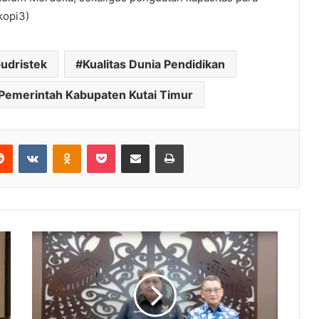
kopi3)
udristek
Kualitas Dunia Pendidikan
Pemerintah Kabupaten Kutai Timur
Reddit
VKontakte
Odnoklassniki
Pocket
Share via Email
Print