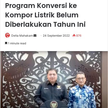
Program Konversi ke
Kompor Listrik Belum
Diberlakukan Tahun Ini
Delta Mahakam
S
24 September 2022
876
e
1 minute read
n
d
a
n
e
m
a
i
l