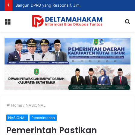
Bangun DPRD yang Responsif, Jimmi Tekankan Peran Strategis Tenaga Ahli dalam Penyusunan Kebijakan
Menu
S
fo
Home
/
NASIONAL
NASIONAL
Pemerintahan
Pemerintah Pastikan