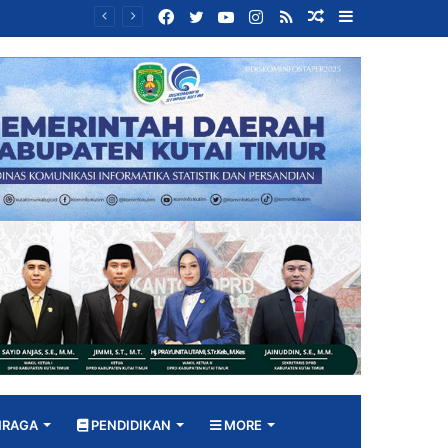
Facebook
Twitter
YouTube
Instagram
RSS
Random
Sidebar
Bangun DPRD yang Responsif, Jimmi Tekankan Peran Strategis Tenaga Ahli dalam Penyusunan Kebijakan
Article
HRAGA
PENDIDIKAN
MORE