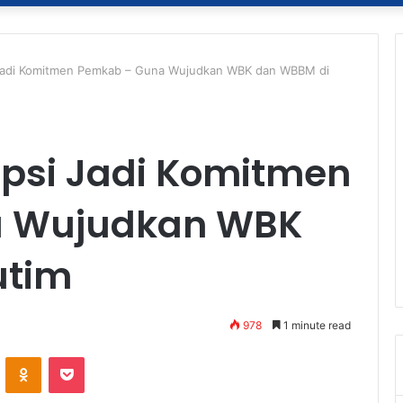
i Jadi Komitmen Pemkab – Guna Wujudkan WBK dan WBBM di
upsi Jadi Komitmen
a Wujudkan WBK
utim
978
1 minute read
ontakte
Odnoklassniki
Pocket