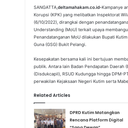
SANGATTA,
deltamahakam.co.id-
Kampanye ant
Korupsi (KPK) yang melibatkan Inspektorat Wil
(6/10/2022), dirangkai dengan penandatanga
Understanding (MoU) terkait upaya membangun 
Penandatanganan MoU dilakukan Bupati Kutim 
Guna (GSG) Bukit Pelangi.
Kesepakatan bersama kali ini bertujuan memba
publik. Antara lain Badan Pendapatan Daerah 
(Disdukcapil), RSUD Kudungga hingga DPM-PTSP
perwakilan Kejaksaan Negeri Kutim serta Mabe
Related Articles
DPRD Kutim Matangkan
Rencana Platform Digital
“Sapa Dewan”