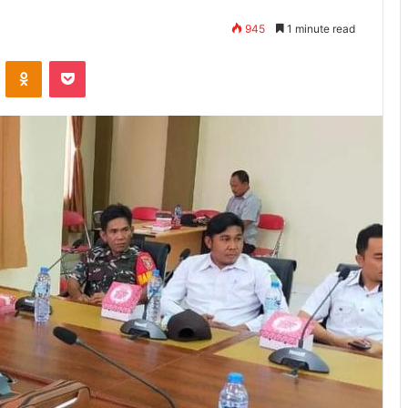
945
1 minute read
ontakte
Odnoklassniki
Pocket