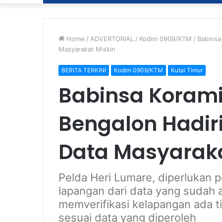
Home
/
ADVERTORIAL
/
Kodim 0909/KTM
/
Babinsa
Masyarakat Miskin
BERITA TERKINI
Kodim 0909/KTM
Kutai Timur
Babinsa Korami
Bengalon Hadiri
Data Masyaraka
Pelda Heri Lumare, diperlukan 
lapangan dari data yang sudah a
memverifikasi kelapangan ada t
sesuai data yang diperoleh