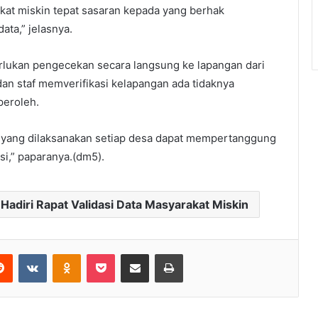
kat miskin tepat sasaran kepada yang berhak
ata,” jelasnya.
perlukan pengecekan secara langsung ke lapangan dari
dan staf memverifikasi kelapangan ada tidaknya
peroleh.
m yang dilaksanakan setiap desa dapat mempertanggung
si,” paparanya.(dm5).
adiri Rapat Validasi Data Masyarakat Miskin
Reddit
VKontakte
Odnoklassniki
Pocket
Share via Email
Print