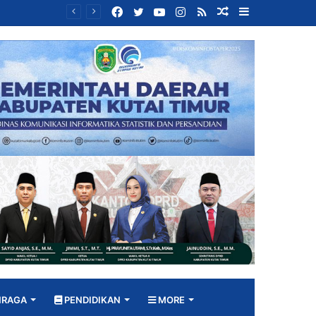
Facebook
Twitter
YouTube
Instagram
RSS
Random
Sidebar
Bangun DPRD yang Responsif, Jimmi Tekankan Peran Strategis Tenaga Ahli dalam Penyusunan Kebijakan
Article
HRAGA
PENDIDIKAN
MORE