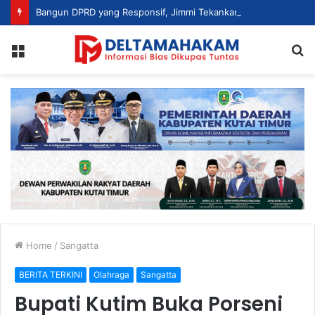
Bangun DPRD yang Responsif, Jimmi Tekankan Peran Strategis Tenaga Ahli dalam Penyusunan Kebijakan
Menu
S
fo
Home
/
Sangatta
BERITA TERKINI
Olahraga
Sangatta
Bupati Kutim Buka Porseni