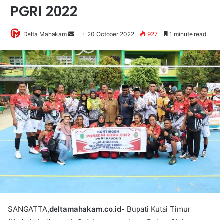
PGRI 2022
Delta Mahakam
S
20 October 2022
927
1 minute read
e
n
d
a
n
e
m
a
i
l
SANGATTA,
deltamahakam.co.id-
Bupati Kutai Timur