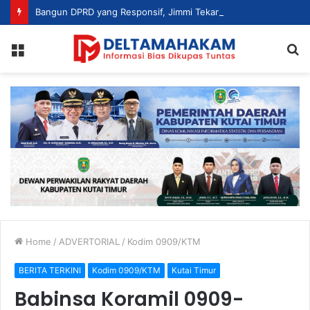
Bangun DPRD yang Responsif, Jimmi Tekankan Peran Strategis Tenaga Ahli dalam Penyusunan Kebijakan
Menu
S
fo
Home
/
ADVERTORIAL
/
Kodim 0909/KTM
BERITA TERKINI
Kodim 0909/KTM
Kutai Timur
Babinsa Koramil 0909-