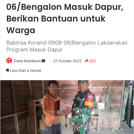
06/Bengalon Masuk Dapur,
Berikan Bantuan untuk
Warga
Babinsa Koramil 0909-06/Bengalon Laksanakan
Program Masuk Dapur
Delta Mahakam
S
27 October 2022
923
e
Less than a minute
n
d
a
n
e
m
a
i
l