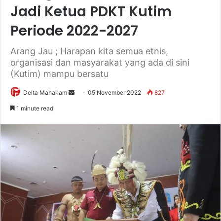
Jadi Ketua PDKT Kutim
Periode 2022-2027
Arang Jau ; Harapan kita semua etnis,
organisasi dan masyarakat yang ada di sini
(Kutim) mampu bersatu
Delta Mahakam
S
05 November 2022
827
e
1 minute read
n
d
a
n
e
m
a
i
l