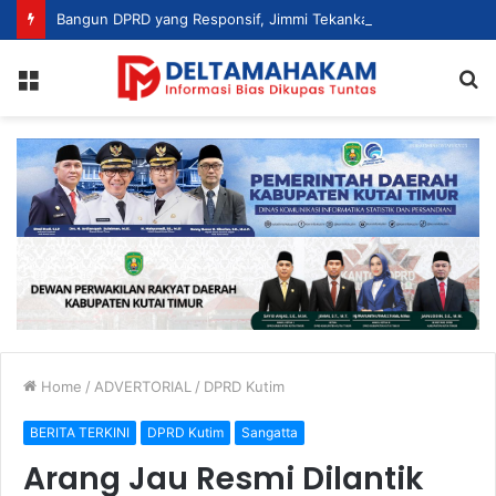
Bangun DPRD yang Responsif, Jimmi Tekankan Peran Strategis Tenaga Ahli dalam Penyusunan Kebijakan
Menu
S
fo
Home
/
ADVERTORIAL
/
DPRD Kutim
BERITA TERKINI
DPRD Kutim
Sangatta
Arang Jau Resmi Dilantik