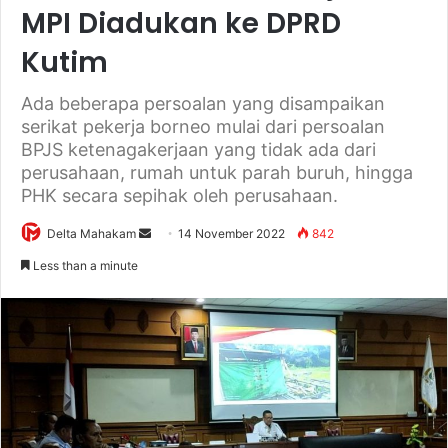
MPI Diadukan ke DPRD
Kutim
Ada beberapa persoalan yang disampaikan
serikat pekerja borneo mulai dari persoalan
BPJS ketenagakerjaan yang tidak ada dari
perusahaan, rumah untuk parah buruh, hingga
PHK secara sepihak oleh perusahaan.
Delta Mahakam
S
14 November 2022
842
e
Less than a minute
n
d
a
n
e
m
a