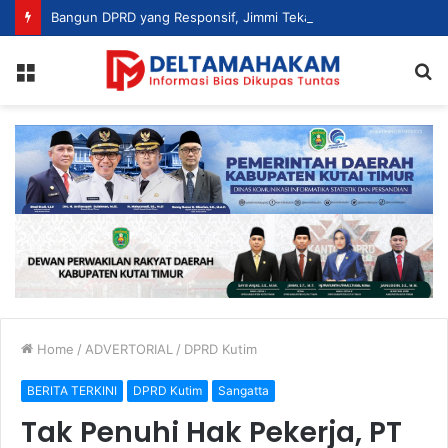
Bangun DPRD yang Responsif, Jimmi Tekankan Peran Strategis Tenaga Ahli dalam Penyusunan Kebijakan
Menu
S
fo
Home
/
ADVERTORIAL
/
DPRD Kutim
BERITA TERKINI
DPRD Kutim
Sangatta
Tak Penuhi Hak Pekerja, PT