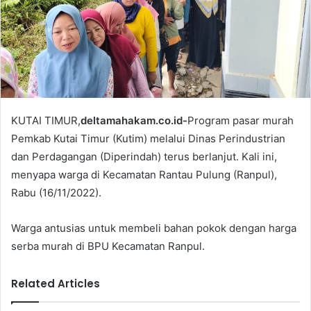
a
i
l
KUTAI TIMUR,
deltamahakam.co.id-
Program pasar murah
Pemkab Kutai Timur (Kutim) melalui Dinas Perindustrian
dan Perdagangan (Diperindah) terus berlanjut. Kali ini,
menyapa warga di Kecamatan Rantau Pulung (Ranpul),
Rabu (16/11/2022).
Warga antusias untuk membeli bahan pokok dengan harga
serba murah di BPU Kecamatan Ranpul.
Related Articles