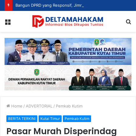
Bangun DPRD yang Responsif, Jimmi Tekankan Peran Strategis Tenaga Ahli dalam Penyusunan Kebijakan
Menu
S
fo
Home
/
ADVERTORIAL
/
Pemkab Kutim
BERITA TERKINI
Kutai Timur
Pemkab Kutim
Pasar Murah Disperindag