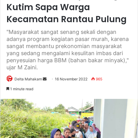
Kutim Sapa Warga
Kecamatan Rantau Pulung
"Masyarakat sangat senang sekali dengan
adanya program kegiatan pasar murah, karena
sangat membantu prekonomian masyarakat
yang sedang mengalami kesulitan imbas dari
penyesuian harga BBM (bahan bakar minyak),"
ujar M Zaini.
Delta Mahakam
S
16 November 2022
965
e
1 minute read
n
d
a
n
e
m