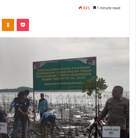
825
1 minute read
ontakte
Odnoklassniki
Pocket