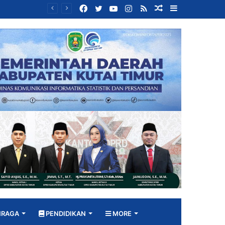
Facebook
Twitter
YouTube
Instagram
RSS
Random
Sidebar
Bangun DPRD yang Responsif, Jimmi Tekankan Peran Strategis Tenaga Ahli dalam Penyusunan Kebijakan
Article
HRAGA
PENDIDIKAN
MORE