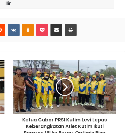
Ilir
Reddit
VKontakte
Odnoklassniki
Pocket
Share via Email
Print
Ketua Cabor PRSI Kutim Levi Lepas
Keberangkatan Atlet Kutim Ikuti
Porprov VII ke Berau, Optimis Bisa