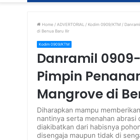
Home
/
ADVERTORIAL
/
Kodim 0909/KTM
/
Danrami
di Benua Baru Ilir
Kodim 0909/KTM
Danramil 0909-
Pimpin Penana
Mangrove di Ben
Diharapkan mampu memberikan 
nantinya serta menahan abrasi d
diakibatkan dari habisnya pohon
disengaja maupun tidak di senga