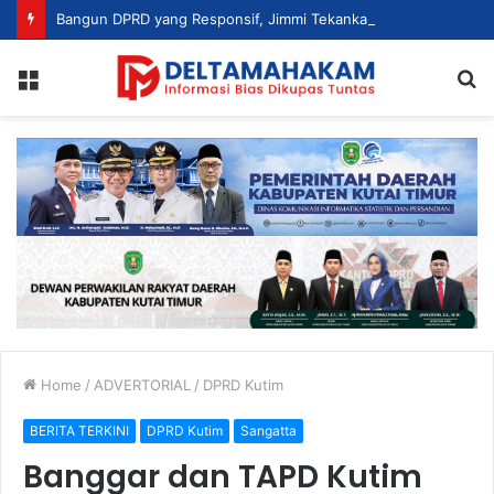
Bangun DPRD yang Responsif, Jimmi Tekankan Peran Strategis Tenaga Ahli dalam Penyusunan Kebijakan
Menu
S
fo
Home
/
ADVERTORIAL
/
DPRD Kutim
BERITA TERKINI
DPRD Kutim
Sangatta
Banggar dan TAPD Kutim