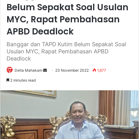
Belum Sepakat Soal Usulan
MYC, Rapat Pembahasan
APBD Deadlock
Banggar dan TAPD Kutim Belum Sepakat Soal
Usulan MYC, Rapat Pembahasan APBD
Deadlock
Delta Mahakam
S
23 November 2022
1,677
e
2 minutes read
n
d
a
n
e
m
a
i