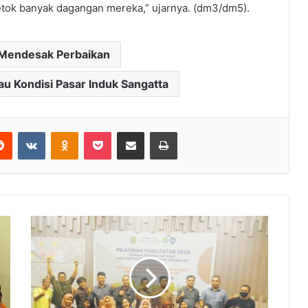
tok banyak dagangan mereka,” ujarnya. (dm3/dm5).
 Mendesak Perbaikan
au Kondisi Pasar Induk Sangatta
Reddit
VKontakte
Odnoklassniki
Pocket
Share via Email
Print