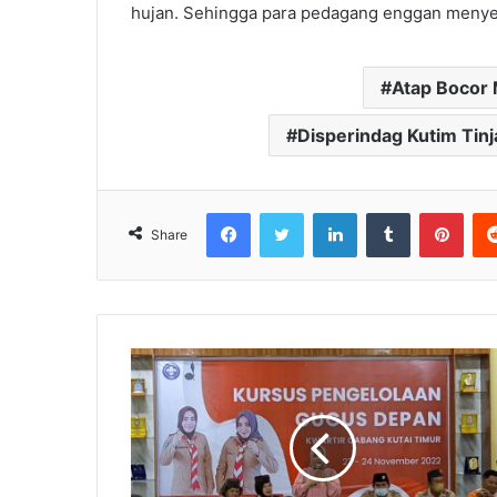
hujan. Sehingga para pedagang enggan menye
Atap Bocor
Disperindag Kutim Tinj
Facebook
Twitter
LinkedIn
Tumblr
Pinterest
Share