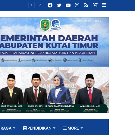
Facebook
Twitter
YouTube
Instagram
RSS
Random
Sidebar
Bangun DPRD yang Responsif, Jimmi Tekankan Peran Strategis Tenaga Ahli dalam Penyusunan Kebijakan
Article
HRAGA
PENDIDIKAN
MORE