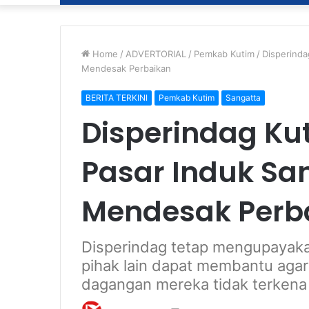
Home
/
ADVERTORIAL
/
Pemkab Kutim
/
Disperinda
Mendesak Perbaikan
BERITA TERKINI
Pemkab Kutim
Sangatta
Disperindag Kut
Pasar Induk Sa
Mendesak Perb
Disperindag tetap mengupayak
pihak lain dapat membantu aga
dagangan mereka tidak terkena h