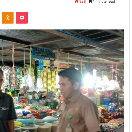
938
1 minute read
ontakte
Odnoklassniki
Pocket