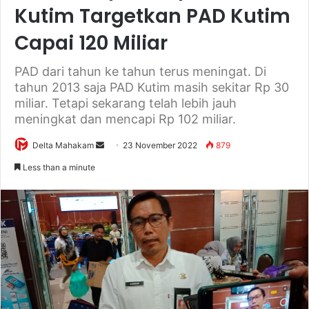
Kutim Targetkan PAD Kutim
Capai 120 Miliar
PAD dari tahun ke tahun terus meningat. Di
tahun 2013 saja PAD Kutim masih sekitar Rp 30
miliar. Tetapi sekarang telah lebih jauh
meningkat dan mencapi Rp 102 miliar.
Delta Mahakam
S
23 November 2022
879
e
Less than a minute
n
d
a
n
e
m
a
i