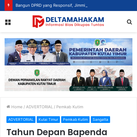
Bangun DPRD yang Responsif, Jimmi Tekankan Peran Strategis Tenaga Ahli dalam Penyusunan Kebijakan
Menu
S
fo
Home
/
ADVERTORIAL
/
Pemkab Kutim
ADVERTORIAL
Kutai Timur
Pemkab Kutim
Sangatta
Tahun Depan Bapenda