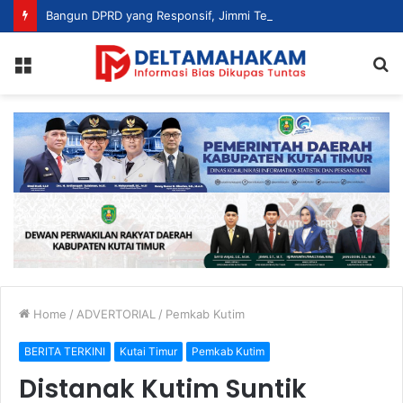
Bangun DPRD yang Responsif, Jimmi Tekankan Peran Strategis Tenaga Ahli dalam Penyusunan Kebijakan
Menu
S
fo
Home
/
ADVERTORIAL
/
Pemkab Kutim
BERITA TERKINI
Kutai Timur
Pemkab Kutim
Distanak Kutim Suntik