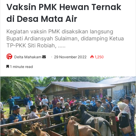
Vaksin PMK Hewan Ternak
di Desa Mata Air
Kegiatan vaksin PMK disaksikan langsung
Bupati Ardiansyah Sulaiman, didamping Ketua
TP-PKK Siti Robiah, .....
Delta Mahakam
S
29 November 2022
1,250
e
1 minute read
n
d
a
n
e
m
a
i
l