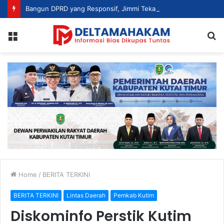
Bangun DPRD yang Responsif, Jimmi Tekankan Peran Strategis Tenaga Ahli dalam Penyusunan Kebijakan
Menu
S
fo
Home
/
BERITA TERKINI
BERITA TERKINI
Lintas Daerah
Pemkab Kutim
Diskominfo Perstik Kutim