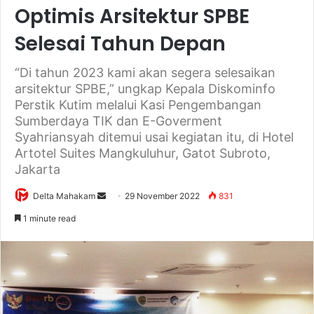
Optimis Arsitektur SPBE
Selesai Tahun Depan
“Di tahun 2023 kami akan segera selesaikan
arsitektur SPBE,” ungkap Kepala Diskominfo
Perstik Kutim melalui Kasi Pengembangan
Sumberdaya TIK dan E-Goverment
Syahriansyah ditemui usai kegiatan itu, di Hotel
Artotel Suites Mangkuluhur, Gatot Subroto,
Jakarta
Delta Mahakam
S
29 November 2022
831
e
1 minute read
n
d
a
n
e
m