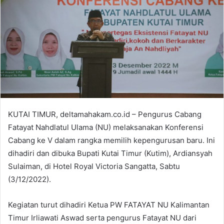
e
m
a
i
l
KUTAI TIMUR, deltamahakam.co.id – Pengurus Cabang
Fatayat Nahdlatul Ulama (NU) melaksanakan Konferensi
Cabang ke V dalam rangka memilih kepengurusan baru. Ini
dihadiri dan dibuka Bupati Kutai Timur (Kutim), Ardiansyah
Sulaiman, di Hotel Royal Victoria Sangatta, Sabtu
(3/12/2022).
Kegiatan turut dihadiri Ketua PW FATAYAT NU Kalimantan
Timur Irliawati Aswad serta pengurus Fatayat NU dari