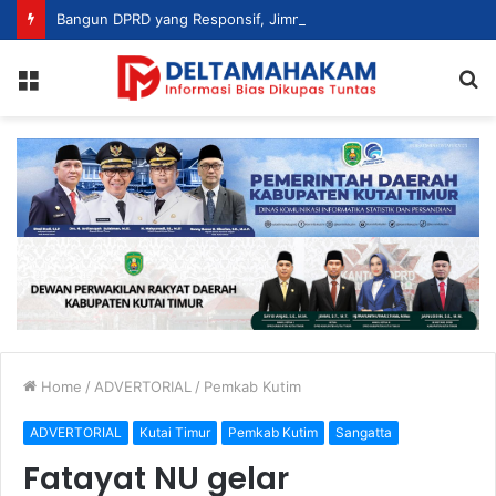
Bangun DPRD yang Responsif, Jimmi Tekankan Peran Strategis Tenaga Ahli dalam Penyusunan Kebijakan
Menu
S
fo
Home
/
ADVERTORIAL
/
Pemkab Kutim
ADVERTORIAL
Kutai Timur
Pemkab Kutim
Sangatta
Fatayat NU gelar