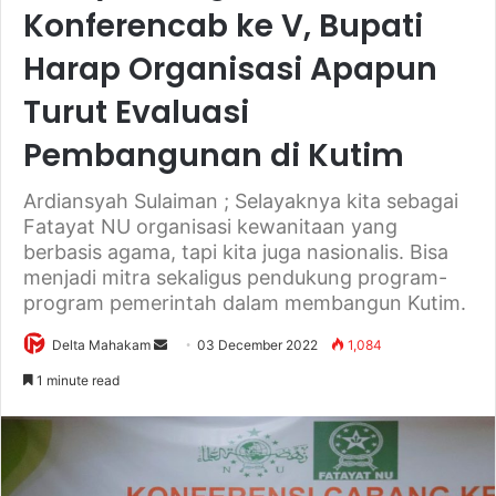
Konferencab ke V, Bupati
Harap Organisasi Apapun
Turut Evaluasi
Pembangunan di Kutim
Ardiansyah Sulaiman ; Selayaknya kita sebagai
Fatayat NU organisasi kewanitaan yang
berbasis agama, tapi kita juga nasionalis. Bisa
menjadi mitra sekaligus pendukung program-
program pemerintah dalam membangun Kutim.
Delta Mahakam
S
03 December 2022
1,084
e
1 minute read
n
d
a
n