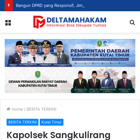
Bangun DPRD yang Responsif, Jimmi Tekankan Peran Strategis Tenaga Ahli dalam Penyusunan Kebijakan
Menu
S
fo
Home
/
BERITA TERKINI
BERITA TERKINI
Kutai Timur
Kapolsek Sangkulirang