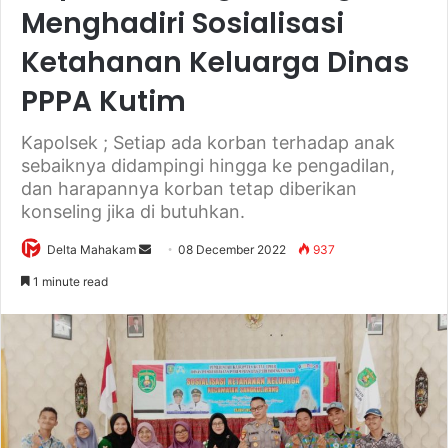
Menghadiri Sosialisasi
Ketahanan Keluarga Dinas
PPPA Kutim
Kapolsek ; Setiap ada korban terhadap anak
sebaiknya didampingi hingga ke pengadilan,
dan harapannya korban tetap diberikan
konseling jika di butuhkan.
Delta Mahakam
S
08 December 2022
937
e
1 minute read
n
d
a
n
e
m
a