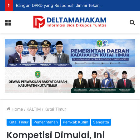
Bangun DPRD yang Responsif, Jimmi Tekankan Peran Strategis Tenaga Ahli dalam Penyusunan Kebijakan
Menu
S
fo
Home
/
KALTIM
/
Kutai Timur
Kutai Timur
Pemerintahan
Pemkab Kutim
Sangatta
Kompetisi Dimulai, Ini