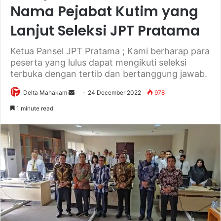
Nama Pejabat Kutim yang
Lanjut Seleksi JPT Pratama
Ketua Pansel JPT Pratama ; Kami berharap para
peserta yang lulus dapat mengikuti seleksi
terbuka dengan tertib dan bertanggung jawab.
Delta Mahakam
S
24 December 2022
978
e
1 minute read
n
d
a
n
e
m
a
i
l