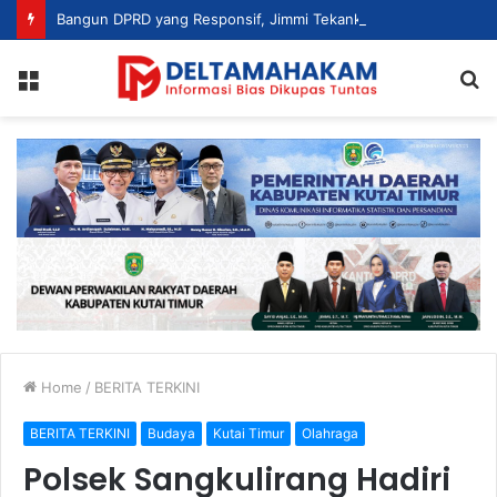
Bangun DPRD yang Responsif, Jimmi Tekankan Peran Strategis Tenaga Ahli dalam Penyusunan Kebijakan
Menu
S
fo
Home
/
BERITA TERKINI
BERITA TERKINI
Budaya
Kutai Timur
Olahraga
Polsek Sangkulirang Hadiri