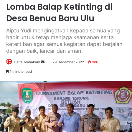
Lomba Balap Ketinting di
Desa Benua Baru Ulu
Aiptu Yudi mengingatkan kepada semua yang
hadir untuk tetap menjaga keamanan serta
ketertiban agar semua kegiatan dapat berjalan
dengan baik, lancar dan aman.
Delta Mahakam
S
29 December 2022
986
e
1 minute read
n
d
a
n
e
m
a
i