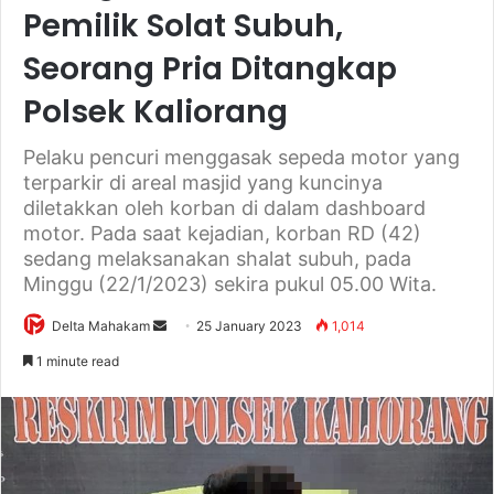
Pemilik Solat Subuh,
Seorang Pria Ditangkap
Polsek Kaliorang
Pelaku pencuri menggasak sepeda motor yang
terparkir di areal masjid yang kuncinya
diletakkan oleh korban di dalam dashboard
motor. Pada saat kejadian, korban RD (42)
sedang melaksanakan shalat subuh, pada
Minggu (22/1/2023) sekira pukul 05.00 Wita.
Delta Mahakam
S
25 January 2023
1,014
e
1 minute read
n
d
a
n
e