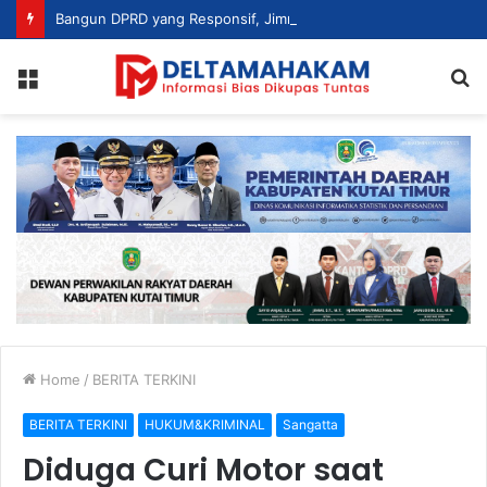
Bangun DPRD yang Responsif, Jimmi Tekankan Peran Strategis Tenaga Ahli dalam Penyusunan Kebijakan
Menu
S
fo
Home
/
BERITA TERKINI
BERITA TERKINI
HUKUM&KRIMINAL
Sangatta
Diduga Curi Motor saat