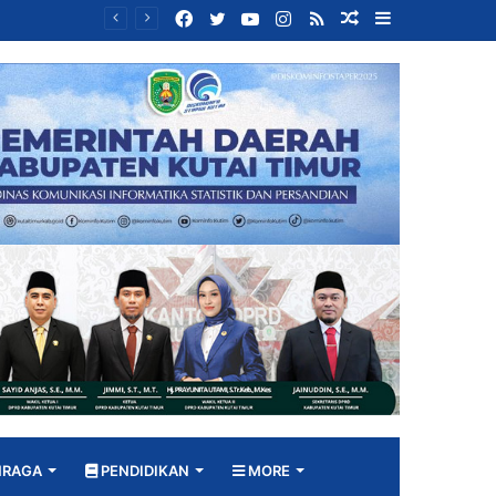
Facebook
Twitter
YouTube
Instagram
RSS
Random
Sidebar
Bangun DPRD yang Responsif, Jimmi Tekankan Peran Strategis Tenaga Ahli dalam Penyusunan Kebijakan
Article
HRAGA
PENDIDIKAN
MORE