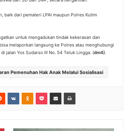
n, baik dari pemateri LPAI maupun Polres Kutim
iingatkan untuk mengadukan tindak kekerasan dan
 bisa melaporkan langsung ke Polres atau menghubungi
i jalan Yos Sudarso III No. 54 Teluk Lingga. (
dm4)
.
aran Pemenuhan Hak Anak Melalui Sosialisasi
Reddit
VKontakte
Odnoklassniki
Pocket
Share via Email
Print