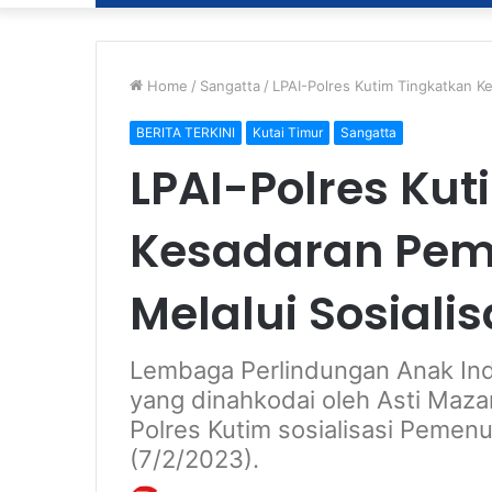
Home
/
Sangatta
/
LPAI-Polres Kutim Tingkatkan K
BERITA TERKINI
Kutai Timur
Sangatta
LPAI-Polres Ku
Kesadaran Pem
Melalui Sosialis
Lembaga Perlindungan Anak Indo
yang dinahkodai oleh Asti Maz
Polres Kutim sosialisasi Pemen
(7/2/2023).