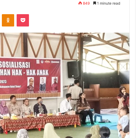
849
1 minute read
ontakte
Odnoklassniki
Pocket