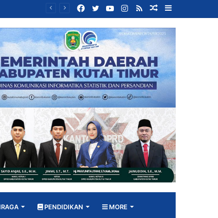
Facebook
Twitter
YouTube
Instagram
RSS
Random
Sidebar
Bangun DPRD yang Responsif, Jimmi Tekankan Peran Strategis Tenaga Ahli dalam Penyusunan Kebijakan
Article
HRAGA
PENDIDIKAN
MORE