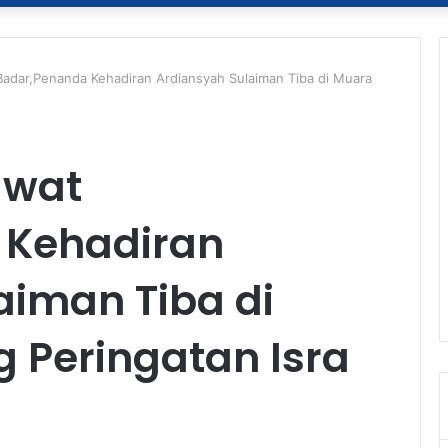
adar,Penanda Kehadiran Ardiansyah Sulaiman Tiba di Muara
awat
 Kehadiran
aiman Tiba di
 Peringatan Isra