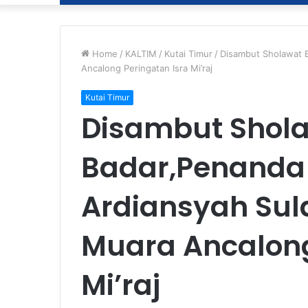
Home
/
KALTIM
/
Kutai Timur
/
Disambut Sholawat B
Ancalong Peringatan Isra Mi’raj
Kutai Timur
Disambut Shol
Badar,Penanda
Ardiansyah Sul
Muara Ancalong
Mi’raj