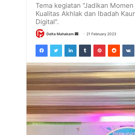
Tema kegiatan "Jadikan Momen I
Kualitas Akhlak dan Ibadah Kaum
Digital".
Delta Mahakam
S
21 February 2023
e
Facebook
Twitter
LinkedIn
Tumblr
Pinterest
Reddit
VK
n
d
a
n
e
m
a
i
l