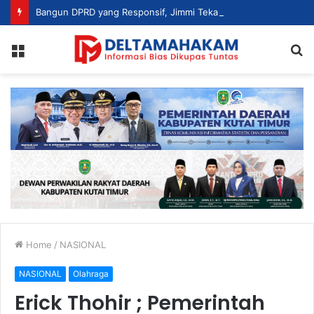
Bangun DPRD yang Responsif, Jimmi Tekankan Peran Strategis Tenaga Ahli dalam Penyusunan Kebijakan
Menu
S
fo
Home
/
NASIONAL
NASIONAL
Olahraga
Erick Thohir ; Pemerintah