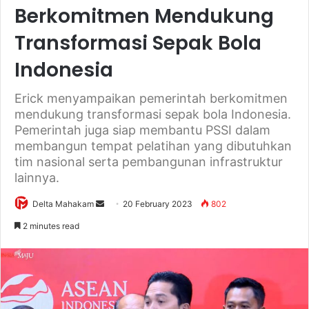
Berkomitmen Mendukung
Transformasi Sepak Bola
Indonesia
Erick menyampaikan pemerintah berkomitmen
mendukung transformasi sepak bola Indonesia.
Pemerintah juga siap membantu PSSI dalam
membangun tempat pelatihan yang dibutuhkan
tim nasional serta pembangunan infrastruktur
lainnya.
Delta Mahakam
S
20 February 2023
802
e
2 minutes read
n
d
a
n
e