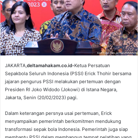
m
a
i
l
JAKARTA,
deltamahakam.co.id-
Ketua Persatuan
Sepakbola Seluruh Indonesia (PSSI) Erick Thohir bersama
jajaran pengurus PSSI melakukan pertemuan dengan
Presiden RI Joko Widodo (Jokowi) di Istana Negara,
Jakarta, Senin (20/02/2023) pagi.
Dalam keterangan persnya usai pertemuan, Erick
menyampaikan pemerintah berkomitmen mendukung
transformasi sepak bola Indonesia. Pemerintah juga siap
membantu PSSI dalam membangun tempat pelatihan yang