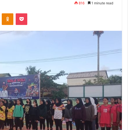
816
1 minute read
ontakte
Odnoklassniki
Pocket