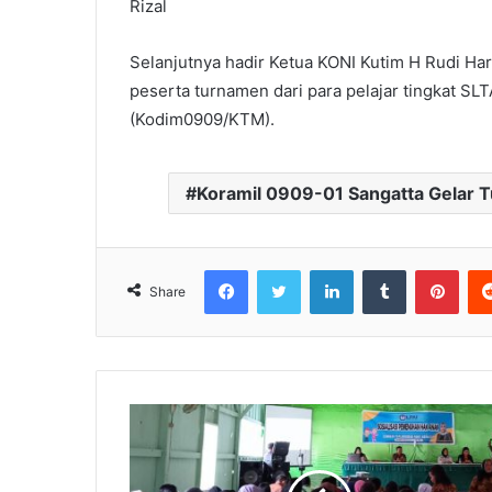
Rizal
Selanjutnya hadir Ketua KONI Kutim H Rudi Har
peserta turnamen dari para pelajar tingkat SLTA 
(Kodim0909/KTM).
Koramil 0909-01 Sangatta Gelar 
Facebook
Twitter
LinkedIn
Tumblr
Pinterest
Share