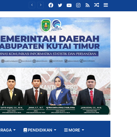
Facebook
Twitter
YouTube
Instagram
RSS
Random
Sidebar
Bangun DPRD yang Responsif, Jimmi Tekankan Peran Strategis Tenaga Ahli dalam Penyusunan Kebijakan
Article
HRAGA
PENDIDIKAN
MORE