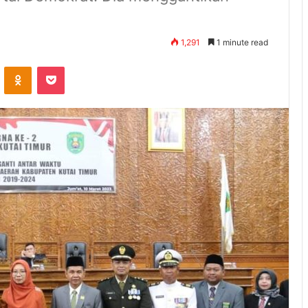
1,291
1 minute read
ontakte
Odnoklassniki
Pocket