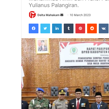
Yulianus Palangiran.
Delta Mahakam
S
10 March 2023
e
Facebook
Twitter
LinkedIn
Tumblr
Pinterest
Reddit
VK
n
d
a
n
e
m
a
i
l