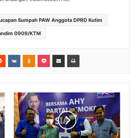
engucapan Sumpah PAW Anggota DPRD Kutim
Dandim 0909/KTM
Reddit
VKontakte
Odnoklassniki
Pocket
Share via Email
Print