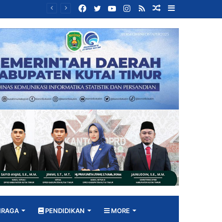
Facebook
Twitter
YouTube
Instagram
RSS
Random
Sidebar
Bangun DPRD yang Responsif, Jimmi Tekankan Peran Strategis Tenaga Ahli dalam Penyusunan Kebijakan
Article
HRAGA
PENDIDIKAN
MORE