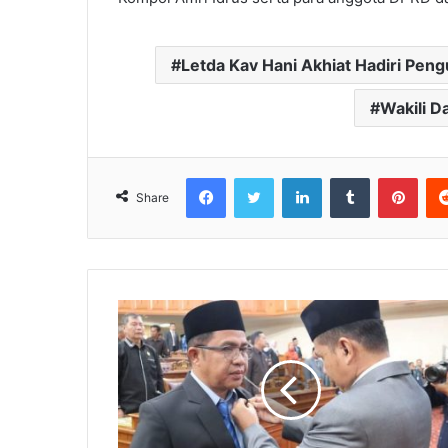
Letda Kav Hani Akhiat Hadiri P
Wakili 
Facebook
Twitter
LinkedIn
Tumblr
Pinterest
Share