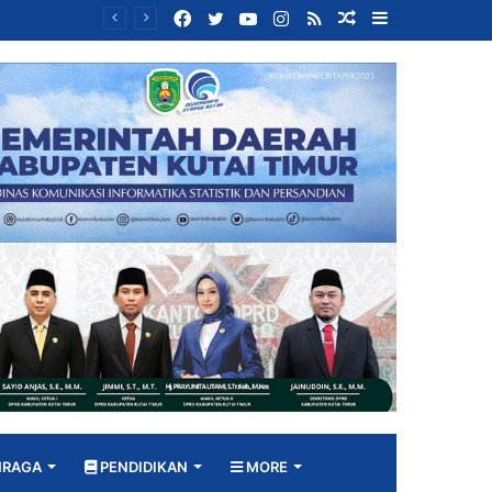
Facebook
Twitter
YouTube
Instagram
RSS
Random
Sidebar
Bangun DPRD yang Responsif, Jimmi Tekankan Peran Strategis Tenaga Ahli dalam Penyusunan Kebijakan
Article
HRAGA
PENDIDIKAN
MORE