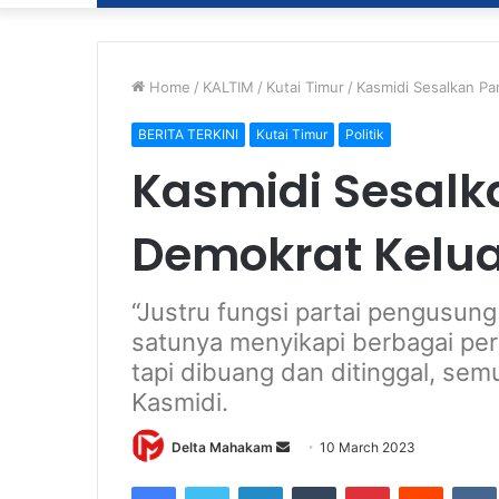
Home
/
KALTIM
/
Kutai Timur
/
Kasmidi Sesalkan Par
BERITA TERKINI
Kutai Timur
Politik
Kasmidi Sesalk
Demokrat Keluar
“Justru fungsi partai pengusung
satunya menyikapi berbagai per
tapi dibuang dan ditinggal, semu
Kasmidi.
Delta Mahakam
S
10 March 2023
e
Facebook
Twitter
LinkedIn
Tumblr
Pinterest
Reddit
VK