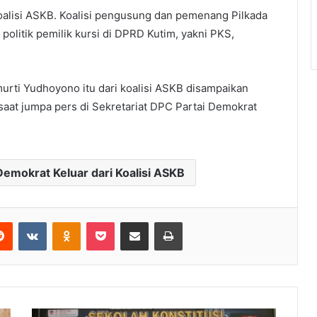
koalisi ASKB. Koalisi pengusung dan pemenang Pilkada
politik pemilik kursi di DPRD Kutim, yakni PKS,
urti Yudhoyono itu dari koalisi ASKB disampaikan
aat jumpa pers di Sekretariat DPC Partai Demokrat
Demokrat Keluar dari Koalisi ASKB
Reddit
VKontakte
Odnoklassniki
Pocket
Share via Email
Print