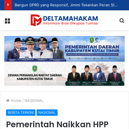
Bangun DPRD yang Responsif, Jimmi Tekankan Peran Strategis Tenaga Ahli dalam Penyusunan Kebijakan
Menu
S
fo
Home
/
NASIONAL
BERITA TERKINI
NASIONAL
Pemerintah Naikkan HPP