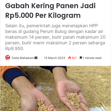
Gabah Kering Panen Jadi
Rp5.000 Per Kilogram
Selain itu, pemerintah juga menetapkan HPP
beras di gudang Perum Bulog dengan kadar air
maksimum 14 persen, butir patah maksimum 20
persen, butir menir maksimun 2 persen seharga
Rp9.950.
Delta Mahakam
S
15 March 2023
821
1 minute read
e
n
d
a
n
e
m
a