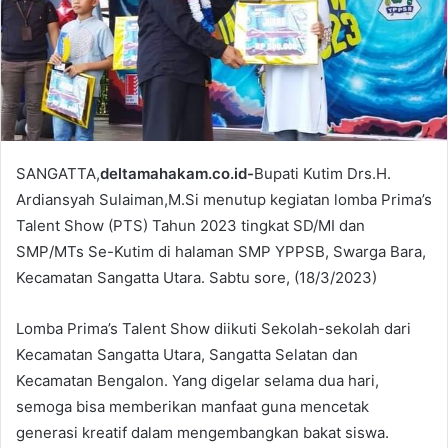
a
i
l
SANGATTA,
deltamahakam.co.id-
Bupati Kutim Drs.H.
Ardiansyah Sulaiman,M.Si menutup kegiatan lomba Prima’s
Talent Show (PTS) Tahun 2023 tingkat SD/MI dan
SMP/MTs Se-Kutim di halaman SMP YPPSB, Swarga Bara,
Kecamatan Sangatta Utara. Sabtu sore, (18/3/2023)
Lomba Prima’s Talent Show diikuti Sekolah-sekolah dari
Kecamatan Sangatta Utara, Sangatta Selatan dan
Kecamatan Bengalon. Yang digelar selama dua hari,
semoga bisa memberikan manfaat guna mencetak
generasi kreatif dalam mengembangkan bakat siswa.