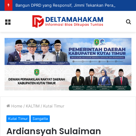
Bangun DPRD yang Responsif, Jimmi Tekankan Peran Strategis Tenaga Ahli dalam Penyusunan Kebijakan
Menu
S
fo
Home
/
KALTIM
/
Kutai Timur
Kutai Timur
Sangatta
Ardiansyah Sulaiman