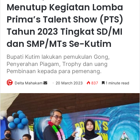
Menutup Kegiatan Lomba
Prima’s Talent Show (PTS)
Tahun 2023 Tingkat SD/MI
dan SMP/MTs Se-Kutim
Bupati Kutim lakukan pemukulan Gong,
Penyerahan Piagam, Trophy dan uang
Pembinaan kepada para pemenang.
Delta Mahakam
S
20 March 2023
837
1 minute read
e
n
d
a
n
e
m