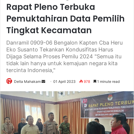
Rapat Pleno Terbuka
Pemuktahiran Data Pemilih
Tingkat Kecamatan
Danramil 0909-06 Bengalon Kapten Cba Heru
Eko Susanto Tekankan Kondusifitas Harus
Dijaga Selama Proses Pemilu 2024 "Semua itu
tidak lain hanya untuk kemajuan negara kita
tercinta Indonesia,"
Delta Mahakam
S
01 April 2023
978
1 minute read
e
n
d
a
n
e
m