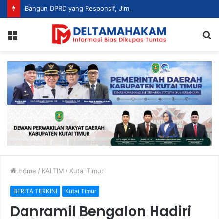
Bangun DPRD yang Responsif, Jimmi Tekankan Peran Strategis Tenaga Ahli dalam Penyusunan Kebijakan
Menu
S
fo
Home
/
KALTIM
/
Kutai Timur
BERITA TERKINI
Kutai Timur
Danramil Bengalon Hadiri