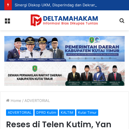
Sinergi Diskop UKM, Disperindag dan Dekranasda, Perajin Tenun Kutim Disiapkan Jadi UMKM Berdaya Saing
Menu
S
fo
Home
/
ADVERTORIAL
ADVERTORIAL
DPRD Kutim
KALTIM
Kutai Timur
Reses di Telen Kutim, Yan