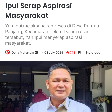
Ipui Serap Aspirasi
Masyarakat
Yan Ipui melaksanakan reses di Desa Rantau
Panjang, Kecamatan Telen. Dalam reses
tersebut, Yan Ipui menyerap aspirasi
masyarakat.
Delta Mahakam
S
08 July 2024
743
1 minute read
e
n
d
a
n
e
m
a
i