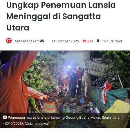
Ungkap Penemuan Lansia
Meninggal di Sangatta
Utara
Delta Mahakam
S
14 October 2025
624
1 minute read
e
n
d
a
n
e
m
a
i
l
Penemuan mayat lansia di samping Gedung Buana Mekar, Senin malam
(13/10/2025). (Dok: Istimewa)