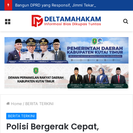
Bangun DPRD yang Responsif, Jimmi Tekankan Peran Strategis Tenaga Ahli dalam Penyusunan Kebijakan
Menu
S
fo
Home
/
BERITA TERKINI
BERITA TERKINI
Polisi Bergerak Cepat,