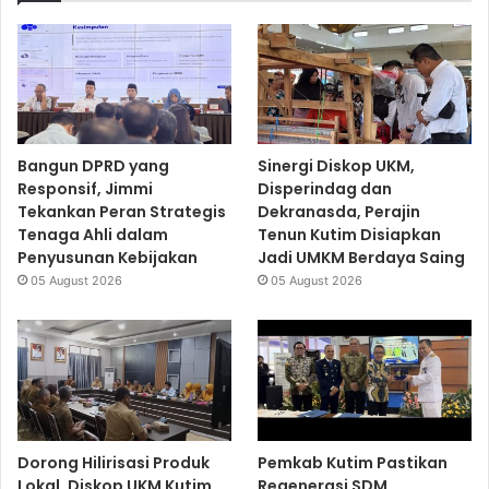
Bangun DPRD yang
Sinergi Diskop UKM,
Responsif, Jimmi
Disperindag dan
Tekankan Peran Strategis
Dekranasda, Perajin
Tenaga Ahli dalam
Tenun Kutim Disiapkan
Penyusunan Kebijakan
Jadi UMKM Berdaya Saing
05 August 2026
05 August 2026
Dorong Hilirisasi Produk
Pemkab Kutim Pastikan
Lokal, Diskop UKM Kutim
Regenerasi SDM