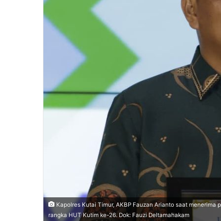
n
e
m
a
i
l
Kapolres Kutai Timur, AKBP Fauzan Arianto saat menerima 
rangka HUT Kutim ke-26. Dok: Fauzi Deltamahakam