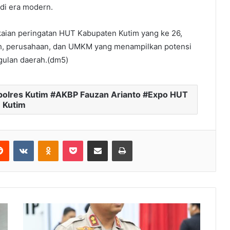
 di era modern.
aian peringatan HUT Kabupaten Kutim yang ke 26,
ntah, perusahaan, dan UMKM yang menampilkan potensi
ggulan daerah.(dm5)
apolres Kutim #AKBP Fauzan Arianto #Expo HUT
Kutim
Reddit
VKontakte
Odnoklassniki
Pocket
Share via Email
Print