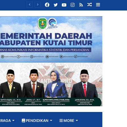
Facebook
Twitter
YouTube
Instagram
RSS
Random
Sidebar
Bangun DPRD yang Responsif, Jimmi Tekankan Peran Strategis Tenaga Ahli dalam Penyusunan Kebijakan
Article
HRAGA
PENDIDIKAN
MORE